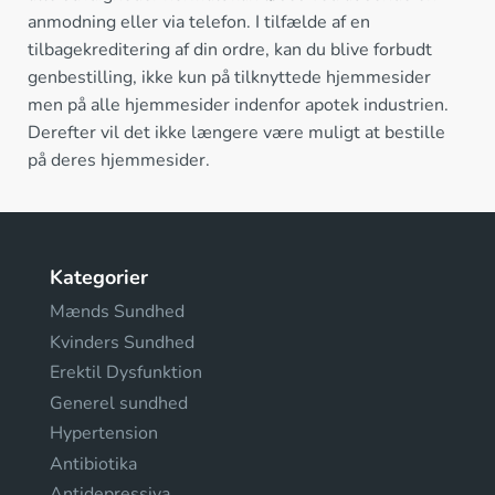
anmodning eller via telefon. I tilfælde af en
tilbagekreditering af din ordre, kan du blive forbudt
genbestilling, ikke kun på tilknyttede hjemmesider
men på alle hjemmesider indenfor apotek industrien.
Derefter vil det ikke længere være muligt at bestille
på deres hjemmesider.
Kategorier
Mænds Sundhed
Kvinders Sundhed
Erektil Dysfunktion
Generel sundhed
Hypertension
Antibiotika
Antidepressiva