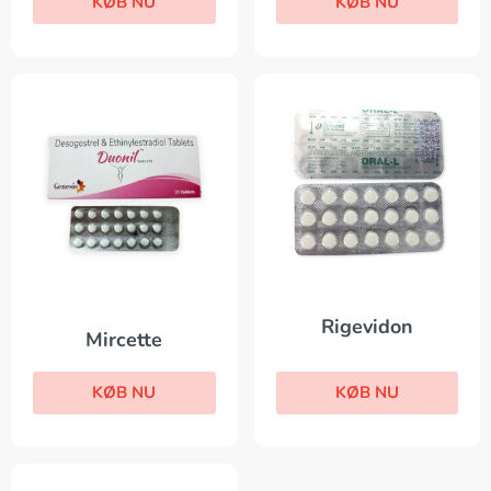
KØB NU
KØB NU
Rigevidon
Mircette
KØB NU
KØB NU