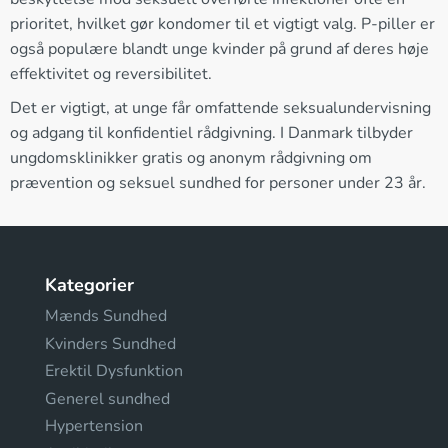
prioritet, hvilket gør kondomer til et vigtigt valg. P-piller er
også populære blandt unge kvinder på grund af deres høje
effektivitet og reversibilitet.
Det er vigtigt, at unge får omfattende seksualundervisning
og adgang til konfidentiel rådgivning. I Danmark tilbyder
ungdomsklinikker gratis og anonym rådgivning om
prævention og seksuel sundhed for personer under 23 år.
Kategorier
Mænds Sundhed
Kvinders Sundhed
Erektil Dysfunktion
Generel sundhed
Hypertension