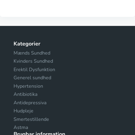
Kategorier
Mænds Sundhed
Kvinders Sundhed
Erektil Dysfunktion
Generel sundhed
Hypertension
Antibiotika
Antidepressiva
Hudpleje
Smertestillende
Astma
Brugbar information