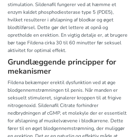
stimulation. Sildenafil fungerer ved at hæmme et
enzym kaldet phosphodiesterase type 5 (PDE5),
hvilket resulterer i afslapning af blodkar og øget
blodtilførsel. Dette gør det lettere at opnå og
opretholde en erektion. En vigtig detalje er, at brugere
bør tage Fildena cirka 30 til 60 minutter før seksuel
aktivitet for optimal effekt.
Grundlæggende principper for
mekanismer
Fildena bekæmper erektil dysfunktion ved at øge
blodgennemstrømningen til penis. Når manden er
seksuelt stimuleret, signalerer kroppen til at frigive
nitrogenoxid. Sildenafil Citrate forhindrer
nedbrydningen af cGMP, et molekyle der er essentielt
for afslapning af muskelvævene i blodkarrene. Dette
fører til en øget blodgennemstrømning, der muliggør
en erektion. Det er en naturlig og effektiv måde at