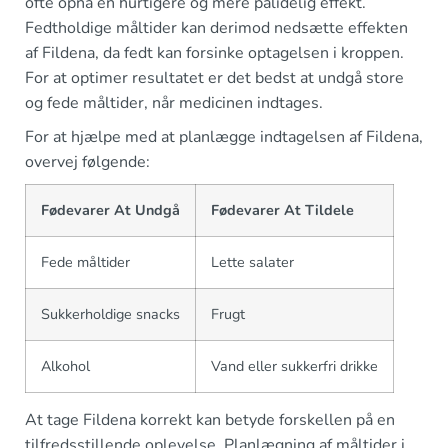
ofte opnå en hurtigere og mere pålidelig effekt.
Fedtholdige måltider kan derimod nedsætte effekten
af Fildena, da fedt kan forsinke optagelsen i kroppen.
For at optimer resultatet er det bedst at undgå store
og fede måltider, når medicinen indtages.
For at hjælpe med at planlægge indtagelsen af Fildena,
overvej følgende:
Fødevarer At Undgå
Fødevarer At Tildele
Fede måltider
Lette salater
Sukkerholdige snacks
Frugt
Alkohol
Vand eller sukkerfri drikke
At tage Fildena korrekt kan betyde forskellen på en
tilfredsstillende oplevelse. Planlægning af måltider i