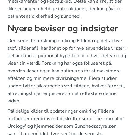
medikamenter og kosttilskud. Dette kan sikre, at der
ikke er nogen uheldige interaktioner, der kan påvirke
patientens sikkerhed og sundhed.
Nyere beviser og indsigter
Den seneste forskning omkring Fildena og det aktive
stof, sildenafil, har åbnet op for nye anvendelser, især i
behandling af pulmonal hypertension, hvor det virkelig
viser sin værdi. Forskning har også fokuseret på,
hvordan doseringen kan optimeres for at maksimere
effekten og minimere bivirkningerne. Flera studier
understøtter sikkerheden ved Fildena, hvilket fører til,
at retningslinjer er justeret for at reflektere denne
viden.
Pålidelige kilder til opdateringer omkring Fildena
inkluderer medicinske tidsskrifter som 'The Journal of
Urology' og hjemmesider som Sundhedsstyrelsen
samt 'Lægemiddelstyrelsen' for de seneste