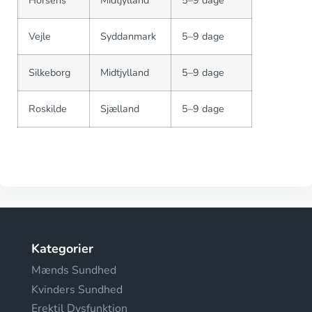
Horsens
Midtjylland
5–9 dage
Vejle
Syddanmark
5–9 dage
Silkeborg
Midtjylland
5–9 dage
Roskilde
Sjælland
5–9 dage
Kategorier
Mænds Sundhed
Kvinders Sundhed
Erektil Dysfunktion