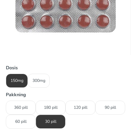
Dosis
150mg
300mg
Pakkning
360 pill
180 pill
120 pill
90 pill
60 pill
30 pill