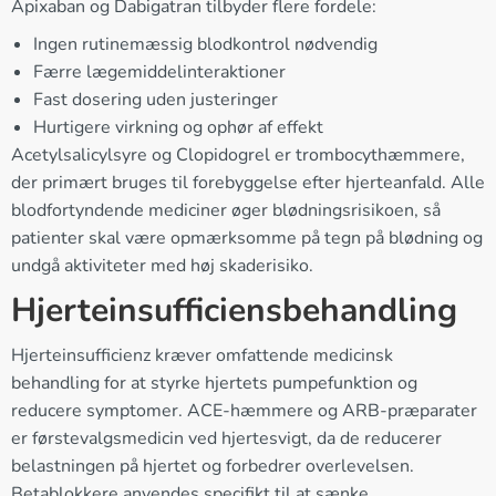
Apixaban og Dabigatran tilbyder flere fordele:
Ingen rutinemæssig blodkontrol nødvendig
Færre lægemiddelinteraktioner
Fast dosering uden justeringer
Hurtigere virkning og ophør af effekt
Acetylsalicylsyre og Clopidogrel er trombocythæmmere,
der primært bruges til forebyggelse efter hjerteanfald. Alle
blodfortyndende mediciner øger blødningsrisikoen, så
patienter skal være opmærksomme på tegn på blødning og
undgå aktiviteter med høj skaderisiko.
Hjerteinsufficiensbehandling
Hjerteinsufficienz kræver omfattende medicinsk
behandling for at styrke hjertets pumpefunktion og
reducere symptomer. ACE-hæmmere og ARB-præparater
er førstevalgsmedicin ved hjertesvigt, da de reducerer
belastningen på hjertet og forbedrer overlevelsen.
Betablokkere anvendes specifikt til at sænke