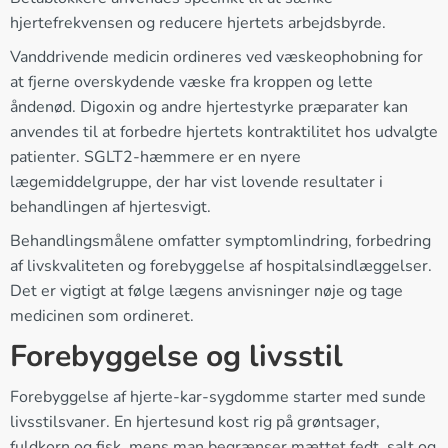
hjertefrekvensen og reducere hjertets arbejdsbyrde.
Vanddrivende medicin ordineres ved væskeophobning for
at fjerne overskydende væske fra kroppen og lette
åndenød. Digoxin og andre hjertestyrke præparater kan
anvendes til at forbedre hjertets kontraktilitet hos udvalgte
patienter. SGLT2-hæmmere er en nyere
lægemiddelgruppe, der har vist lovende resultater i
behandlingen af hjertesvigt.
Behandlingsmålene omfatter symptomlindring, forbedring
af livskvaliteten og forebyggelse af hospitalsindlæggelser.
Det er vigtigt at følge lægens anvisninger nøje og tage
medicinen som ordineret.
Forebyggelse og livsstil
Forebyggelse af hjerte-kar-sygdomme starter med sunde
livsstilsvaner. En hjertesund kost rig på grøntsager,
fuldkorn og fisk, mens man begrænser mættet fedt, salt og