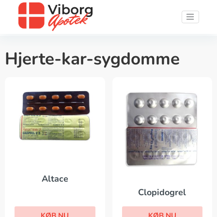
Hjerte-kar-sygdomme
Altace
Clopidogrel
KØB NU
KØB NU