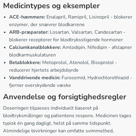
Medicintypes og eksempler
ACE-hæmmere:
Enalapril, Ramipril, Lisinopril - blokerer
enzymer, der snævrer blodkarrene
ARB-præparater:
Losartan, Valsartan, Candesartan -
blokerer receptorer for blodtryksstigende hormoner
Calciumkanalblokkere:
Amlodipin, Nifedipin - afslapner
blodkarmuskulaturen
Betablokkere:
Metoprolol, Atenolol, Bisoprolol -
reducerer hjertets arbejdsbyrde
Vanddrivende medicin:
Furosemid, Hydrochlorothiazid -
fjerner overskydende væske
Anvendelse og forsigtighedsregler
Doseringen tilpasses individuelt baseret på
blodtryksmålinger og patientens respons. Medicinen tages
typisk én gang dagligt, helst på samme tidspunkt.
Almindelige bivirkninger kan omfatte svimmelhed,