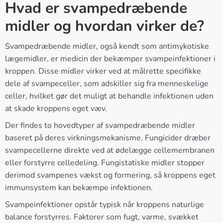
Hvad er svampedræbende
midler og hvordan virker de?
Svampedræbende midler, også kendt som antimykotiske
lægemidler, er medicin der bekæmper svampeinfektioner i
kroppen. Disse midler virker ved at målrette specifikke
dele af svampeceller, som adskiller sig fra menneskelige
celler, hvilket gør det muligt at behandle infektionen uden
at skade kroppens eget væv.
Der findes to hovedtyper af svampedræbende midler
baseret på deres virkningsmekanisme. Fungicider dræber
svampecellerne direkte ved at ødelægge cellemembranen
eller forstyrre celledeling. Fungistatiske midler stopper
derimod svampenes vækst og formering, så kroppens eget
immunsystem kan bekæmpe infektionen.
Svampeinfektioner opstår typisk når kroppens naturlige
balance forstyrres. Faktorer som fugt, varme, svækket