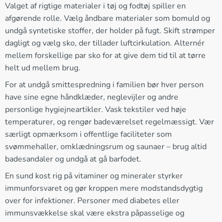
Valget af rigtige materialer i tøj og fodtøj spiller en
afgørende rolle. Vælg åndbare materialer som bomuld og
undgå syntetiske stoffer, der holder på fugt. Skift strømper
dagligt og vælg sko, der tillader luftcirkulation. Alternér
mellem forskellige par sko for at give dem tid til at tørre
helt ud mellem brug.
For at undgå smittespredning i familien bør hver person
have sine egne håndklæder, neglevijler og andre
personlige hygiejneartikler. Vask tekstiler ved høje
temperaturer, og rengør badeværelset regelmæssigt. Vær
særligt opmærksom i offentlige faciliteter som
svømmehaller, omklædningsrum og saunaer – brug altid
badesandaler og undgå at gå barfodet.
En sund kost rig på vitaminer og mineraler styrker
immunforsvaret og gør kroppen mere modstandsdygtig
over for infektioner. Personer med diabetes eller
immunsvækkelse skal være ekstra påpasselige og