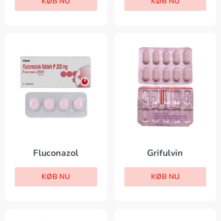
KØB NU
KØB NU
Grifulvin
Fluconazol
KØB NU
KØB NU